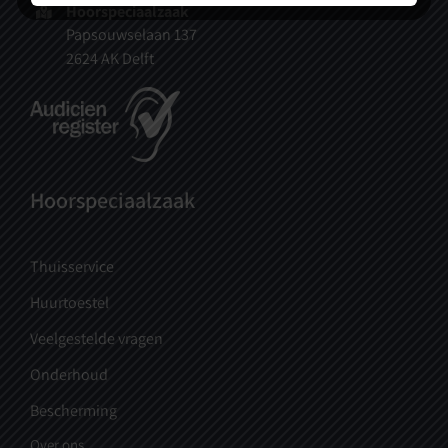
Hoorspeciaalzaak
Papsouwselaan 137
2624 AK Delft
Hoorspeciaalzaak
Thuisservice
Huurtoestel
Veelgestelde vragen
Onderhoud
Bescherming
Over ons