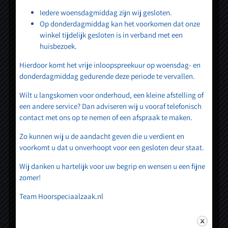
Iedere woensdagmiddag zijn wij gesloten.
Wij heten u van harte welkom bij Hessel van
Op donderdagmiddag kan het voorkomen dat onze
winkel tijdelijk gesloten is in verband met een
Twist Hoorspeciaalzaak.
huisbezoek.
Hierdoor komt het vrije inloopspreekuur op woensdag- en
donderdagmiddag gedurende deze periode te vervallen.
Wilt u langskomen voor onderhoud, een kleine afstelling of
een andere service? Dan adviseren wij u vooraf telefonisch
Contact
contact met ons op te nemen of een afspraak te maken.
Zo kunnen wij u de aandacht geven die u verdient en
015 – 369 06 32
voorkomt u dat u onverhoopt voor een gesloten deur staat.
Wij danken u hartelijk voor uw begrip en wensen u een fijne
afspraken@hoorspeciaalzaak.nl
zomer!
Ma t/m vrij: 9:30 – 17:30
Team Hoorspeciaalzaak.nl
Gesloten: 12:30 – 13:00
Gesloten: zaterdag