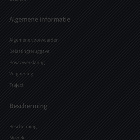
Algemene informatie
Algemene voorwaarden
Belastingteruggave
Privacyverklaring
Vergoeding
Traject
Bescherming
Bescherming
Muziek