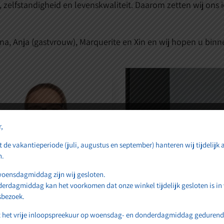
 zelfstandigheid en levenskwaliteit. Daarom zetten wij ons 
na, Anja (gastvrouw), Marquerite en Xin en wij hopen u binn
,
 de vakantieperiode (juli, augustus en september) hanteren wij tijdelijk
n.
woensdagmiddag zijn wij gesloten.
erdagmiddag kan het voorkomen dat onze winkel tijdelijk gesloten is in
sbezoek.
 het vrije inloopspreekuur op woensdag- en donderdagmiddag gedurend