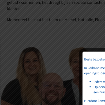
geluid waarnemen; het draagt bij aan sociale contacten,
klanten.
Momenteel bestaat het team uit Hessel, Nathalie, Elean
Beste bezoeker
In verband met
openingstijde
Iedere 
Op dond
een hui
Hierdoor komt