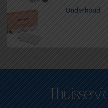
uw hoortoestel kunt verlengen met onze zorgvuldig
Onderhoud
functioneren. Ontdek hoe u uw gehoorervaring kunt verbeter
onderhoudsproducten om ervoor te zorgen dat uw hoortoes
belangrijk onderdeel van uw dagelijkse leven is. Daarom b
Bij Hessel van Twist Hoorspeciaalzaak begrijpen we dat 
Onderhoud
Thuisservi