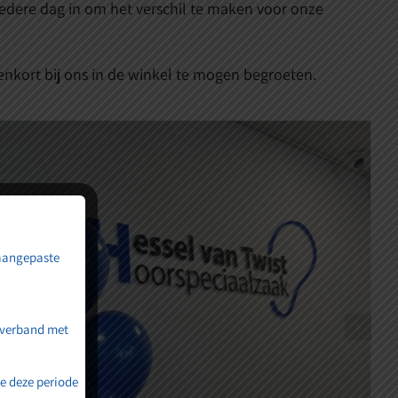
iedere dag in om het verschil te maken voor onze
enkort bij ons in de winkel te mogen begroeten.
 aangepaste
 verband met
e deze periode