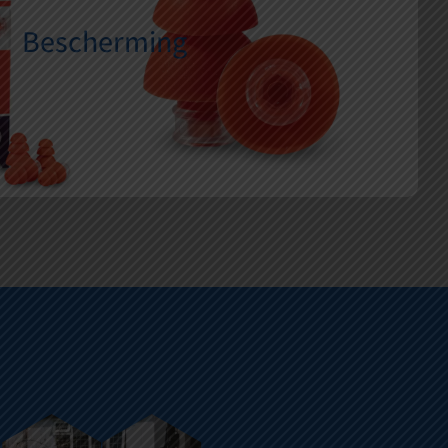
an alleen het dempen van geluid. Het is een essentieel aspect van
Bescherming
ondheidszorg. Bij Hessel van Twist Hoorspeciaalzaak begrijpen we
n gezond gehoor en willen we u helpen dit te behouden.
LEES VERDER