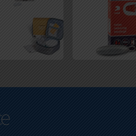
 geselecteerde
Gehoorbescherming is meer d
en en de levensduur van
zelfzorg en preventieve gez
tel optimaal blijft
de waarde van ee
ieden wij hoogwaardige
uw gehoorapparaat een
ce