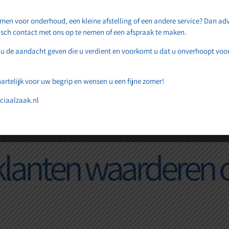
men voor onderhoud, een kleine afstelling of een andere service? Dan adv
isch contact met ons op te nemen of een afspraak te maken.
 u de aandacht geven die u verdient en voorkomt u dat u onverhoopt voor
artelijk voor uw begrip en wensen u een fijne zomer!
ciaalzaak.nl
lanten waarderen o