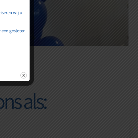
iseren wij u
 een gesloten
ns als: