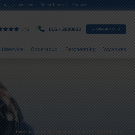
teruggave berekenen
Online hoortest
Contact
015 – 3690632
5
/
5
AFSPRAAK MAKEN
uisservice
Onderhoud
Bescherming
Vacatures
Hoorspeciaalzaak | Papsouwselaan 137 | 2624 AK Delft