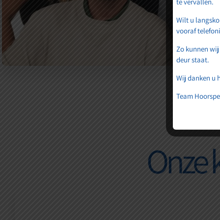
te vervallen.
Wilt u langsko
vooraf telefon
Zo kunnen wij
deur staat.
Wij danken u h
Team Hoorspe
Onze k