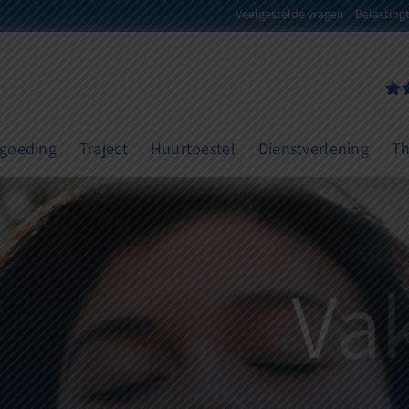
Veelgestelde vragen
Belasting
rgoeding
Traject
Huurtoestel
Dienstverlening
Th