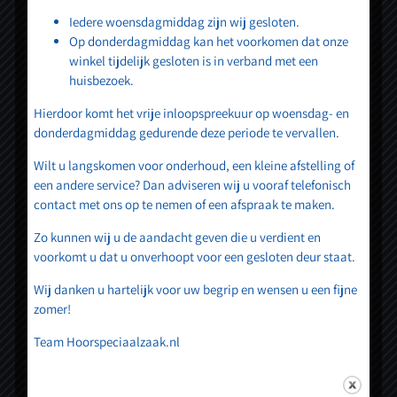
Iedere woensdagmiddag zijn wij gesloten.
Wij heten u van harte welkom bij Hessel van
Op donderdagmiddag kan het voorkomen dat onze
winkel tijdelijk gesloten is in verband met een
Twist Hoorspeciaalzaak.
huisbezoek.
Hierdoor komt het vrije inloopspreekuur op woensdag- en
donderdagmiddag gedurende deze periode te vervallen.
Wilt u langskomen voor onderhoud, een kleine afstelling of
een andere service? Dan adviseren wij u vooraf telefonisch
Contact
contact met ons op te nemen of een afspraak te maken.
Zo kunnen wij u de aandacht geven die u verdient en
015 – 369 06 32
voorkomt u dat u onverhoopt voor een gesloten deur staat.
Wij danken u hartelijk voor uw begrip en wensen u een fijne
afspraken@hoorspeciaalzaak.nl
zomer!
Ma t/m vrij: 9:30 – 17:30
Team Hoorspeciaalzaak.nl
Gesloten: 12:30 – 13:00
Gesloten: zaterdag