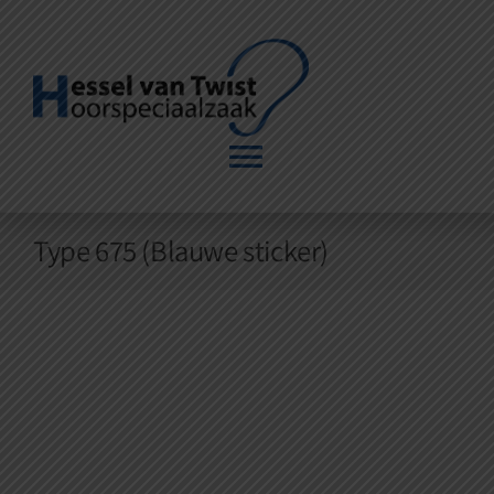
Ga
naar
inhoud
Toggle
Navigation
Home
Type 675 (Blauwe sticker)
Vergoeding
Traject
Huurtoestel