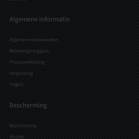
Algemene informatie
Algemene voorwaarden
Belastingteruggave
Privacyverklaring
Vergoeding
Traject
Bescherming
Bescherming
Muziek