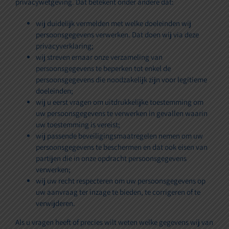
privacywetgeving. Dat betekent onder andere dat:
Thuisservice
wij duidelijk vermelden met welke doeleinden wij
persoonsgegevens verwerken. Dat doen wij via deze
Onderhoud
privacyverklaring;
wij streven ernaar onze verzameling van
persoonsgegevens te beperken tot enkel de
Bescherming
persoonsgegevens die noodzakelijk zijn voor legitieme
doeleinden;
wij u eerst vragen om uitdrukkelijke toestemming om
Winkel
uw persoonsgegevens te verwerken in gevallen waarin
uw toestemming is vereist;
wij passende beveiligingsmaatregelen nemen om uw
Contact
persoonsgegevens te beschermen en dat ook eisen van
partijen die in onze opdracht persoonsgegevens
verwerken;
wij uw recht respecteren om uw persoonsgegevens op
uw aanvraag ter inzage te bieden, te corrigeren of te
verwijderen.
Als u vragen heeft of precies wilt weten welke gegevens wij van