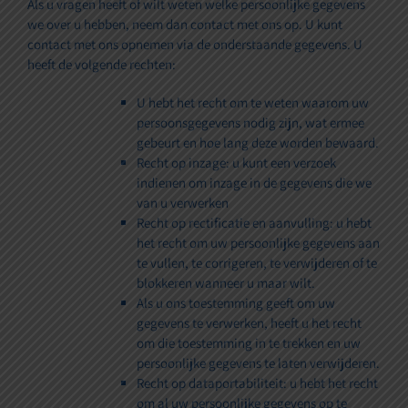
Als u vragen heeft of wilt weten welke persoonlijke gegevens
we over u hebben, neem dan contact met ons op. U kunt
contact met ons opnemen via de onderstaande gegevens. U
heeft de volgende rechten:
U hebt het recht om te weten waarom uw
persoonsgegevens nodig zijn, wat ermee
gebeurt en hoe lang deze worden bewaard.
Recht op inzage: u kunt een verzoek
indienen om inzage in de gegevens die we
van u verwerken
Recht op rectificatie en aanvulling: u hebt
het recht om uw persoonlijke gegevens aan
te vullen, te corrigeren, te verwijderen of te
blokkeren wanneer u maar wilt.
Als u ons toestemming geeft om uw
gegevens te verwerken, heeft u het recht
om die toestemming in te trekken en uw
persoonlijke gegevens te laten verwijderen.
Recht op dataportabiliteit: u hebt het recht
om al uw persoonlijke gegevens op te