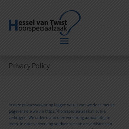
Ga
naar
inhoud
Toggle
Navigation
Home
Privacy Policy
Vergoeding
Traject
In deze privacyverklaring leggen we uit wat we doen met de
gegevens die we via
https://hoorspeciaalzaak.nl
over u
Huurtoestel
verkrijgen. We raden u aan deze verklaring aandachtig te
lezen. In onze verwerking voldoen we aan de vereisten van