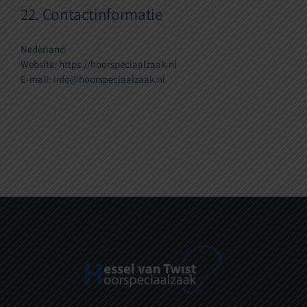
22. Contactinformatie
Nederland
Website:
https://hoorspeciaalzaak.nl
E-mail: info@hoorspeciaalzaak.nl