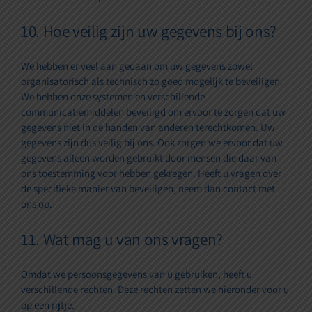
10. Hoe veilig zijn uw gegevens bij ons?
We hebben er veel aan gedaan om uw gegevens zowel
organisatorisch als technisch zo goed mogelijk te beveiligen.
We hebben onze systemen en verschillende
communicatiemiddelen beveiligd om ervoor te zorgen dat uw
gegevens niet in de handen van anderen terechtkomen. Uw
gegevens zijn dus veilig bij ons. Ook zorgen we ervoor dat uw
gegevens alleen worden gebruikt door mensen die daar van
ons toestemming voor hebben gekregen. Heeft u vragen over
de specifieke manier van beveiligen, neem dan contact met
ons op.
11. Wat mag u van ons vragen?
Omdat we persoonsgegevens van u gebruiken, heeft u
verschillende rechten. Deze rechten zetten we hieronder voor u
op een rijtje.