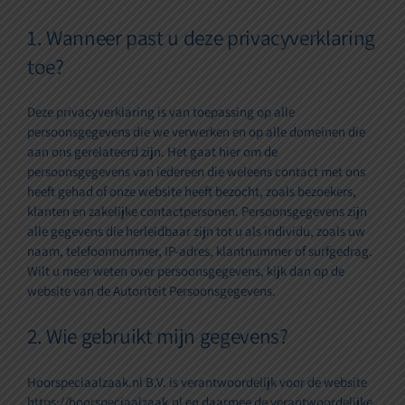
1. Wanneer past u deze privacyverklaring
toe?
Deze privacyverklaring is van toepassing op alle
persoonsgegevens die we verwerken en op alle domeinen die
aan ons gerelateerd zijn. Het gaat hier om de
persoonsgegevens van iedereen die weleens contact met ons
heeft gehad of onze website heeft bezocht, zoals bezoekers,
klanten en zakelijke contactpersonen. Persoonsgegevens zijn
alle gegevens die herleidbaar zijn tot u als individu, zoals uw
naam, telefoonnummer, IP-adres, klantnummer of surfgedrag.
Wilt u meer weten over persoonsgegevens, kijk dan op de
website van de Autoriteit Persoonsgegevens.
2. Wie gebruikt mijn gegevens?
Hoorspeciaalzaak.nl B.V. is verantwoordelijk voor de website
https://hoorspeciaalzaak.nl en daarmee de verantwoordelijke