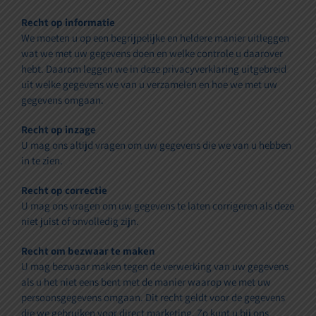
Recht op informatie
We moeten u op een begrijpelijke en heldere manier uitleggen
wat we met uw gegevens doen en welke controle u daarover
hebt. Daarom leggen we in deze privacyverklaring uitgebreid
uit welke gegevens we van u verzamelen en hoe we met uw
gegevens omgaan.
Recht op inzage
U mag ons altijd vragen om uw gegevens die we van u hebben
in te zien.
Recht op correctie
U mag ons vragen om uw gegevens te laten corrigeren als deze
niet juist of onvolledig zijn.
Recht om bezwaar te maken
U mag bezwaar maken tegen de verwerking van uw gegevens
als u het niet eens bent met de manier waarop we met uw
persoonsgegevens omgaan. Dit recht geldt voor de gegevens
die we gebruiken voor direct marketing. Zo kunt u bij ons