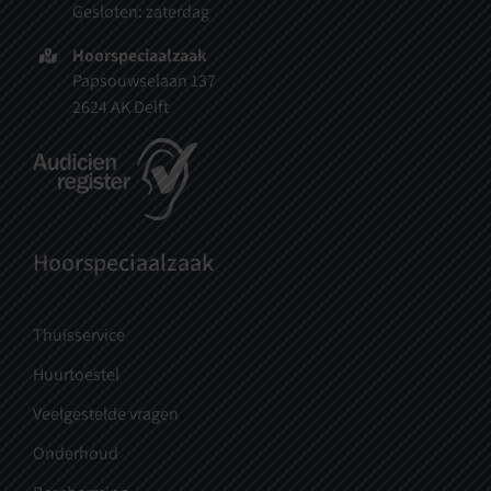
Gesloten: zaterdag
Hoorspeciaalzaak
Papsouwselaan 137
2624 AK Delft
Hoorspeciaalzaak
Thuisservice
Huurtoestel
Veelgestelde vragen
Onderhoud