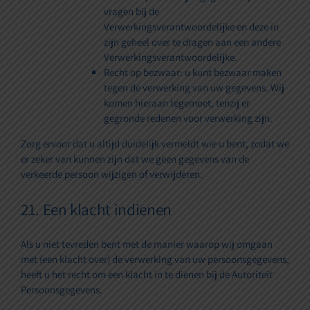
vragen bij de
Verwerkingsverantwoordelijke en deze in
zijn geheel over te dragen aan een andere
Verwerkingsverantwoordelijke.
Recht op bezwaar: u kunt bezwaar maken
tegen de verwerking van uw gegevens. Wij
komen hieraan tegemoet, tenzij er
gegronde redenen voor verwerking zijn.
Zorg ervoor dat u altijd duidelijk vermeldt wie u bent, zodat we
er zeker van kunnen zijn dat we geen gegevens van de
verkeerde persoon wijzigen of verwijderen.
21. Een klacht indienen
Als u niet tevreden bent met de manier waarop wij omgaan
met (een klacht over) de verwerking van uw persoonsgegevens,
heeft u het recht om een klacht in te dienen bij de Autoriteit
Persoonsgegevens.