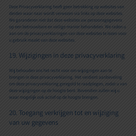
Deze Privacyverklaring heeft geen betrekking op websites van
derden waar naar wordt verwezen via links op deze websites.
We garanderen niet dat deze websites uw persoonsgegevens
op een betrouwbare en veilige manier behandelen. We raden u
aan om de privacyverklaringen van deze websites te lezen voor
u gebruik maakt van deze websites.
19. Wijzigingen in deze privacyverklaring
Wij behouden ons het recht voor om wijzigingen aan te
brengen in deze privacyverklaring. Het verdient aanbeveling
om deze privacyverklaring geregeld te raadplegen, zodat u van
deze wijzigingen op de hoogte bent. Bovendien zullen wij u
waar mogelijk ook actief op de hoogte brengen.
20. Toegang verkrijgen tot en wijziging
van uw gegevens