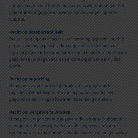
aangeven dat u niet langer mail van ons wilt ontvangen. Dat
geldt ook voor gepersonaliseerde aanbevelingen op onze
website.
Recht op dataportabiliteit
Bent u klant bij ons of heeft u toestemming gegeven voor het
gebruik van uw gegevens, dan mag u ons vragen om u de
digitale gegevens te sturen die we van u hebben. Zo kunt u die
gegevens overdragen aan een andere organisatie als u dat
wenst.
Recht op beperking
U mag ons vragen om het gebruik van uw gegevens te
beperken. Dit betekent dat we in bepaalde gevallen uw
gegevens alleen mogen bewaren maar niet gebruiken.
Recht om vergeten te worden
U mag ons vragen om alle gegevens die we van u hebben te
verwijderen. We verwijderen dan alle gegevens die tot u
herleidbaar zijn. In sommige gevallen kunnen of mogen we uw