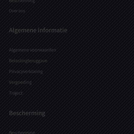
Bescherming
Over ons
Algemene informatie
Algemene voorwaarden
Belastingteruggave
Privacyverklaring
Vergoeding
Traject
Bescherming
Bescherming