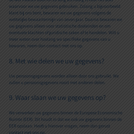
waarvoor we uw gegevens gebruiken. Zolang u bijvoorbeeld
klant bij ons bent, bewaren we uw gegevens volgens de
wettelijke bewaartermijn van zeven jaar. Daarna bewaren we
uw gegevens alleen voor statistische doeleinden en om
eventuele klachten of juridische zaken af te handelen. Wilt u
meer weten over hoelang we specifieke gegevens van u
bewaren, neem dan contact met ons op.
8. Met wie delen we uw gegevens?
Uw persoonsgegevens worden alleen door ons gebruikt. We
zullen u persoonsgegevens nooit met anderen delen.
9. Waar slaan we uw gegevens op?
We verwerken uw gegevens binnen de Europese Economische
Ruimte (EER). Dit houdt in dat we ook uw gegevens binnen de
EER opslaan. Heeft u hierover vragen, neem dan gerust
contact met ons op.