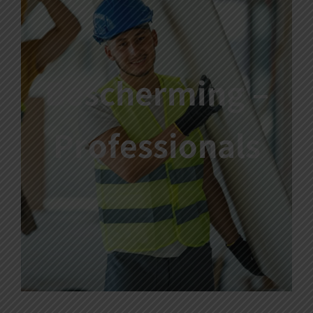
Thuisservice
Onderhoud
Bescherming –
Bescherming
Professionals
Winkel
Contact