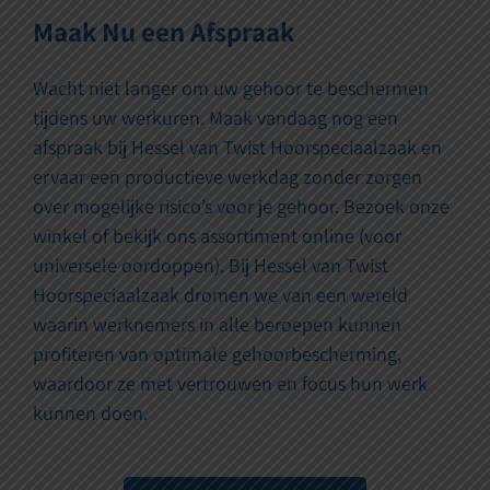
Maak Nu een Afspraak
Wacht niet langer om uw gehoor te beschermen
tijdens uw werkuren. Maak vandaag nog een
afspraak bij Hessel van Twist Hoorspeciaalzaak en
ervaar een productieve werkdag zonder zorgen
over mogelijke risico’s voor je gehoor. Bezoek onze
winkel of bekijk ons assortiment online (voor
universele oordoppen). Bij Hessel van Twist
Hoorspeciaalzaak dromen we van een wereld
waarin werknemers in alle beroepen kunnen
profiteren van optimale gehoorbescherming,
waardoor ze met vertrouwen en focus hun werk
kunnen doen.