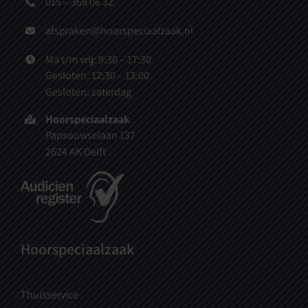
015 – 369 06 32
afspraken@hoorspeciaalzaak.nl
Ma t/m vrij: 9:30 – 17:30
Gesloten: 12:30 – 13:00
Gesloten: zaterdag
Hoorspeciaalzaak
Papsouwselaan 137
2624 AK Delft
Hoorspeciaalzaak
Thuisservice