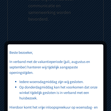
communicatie en
samenwerking worden
bevorderd.
Beste bezoeker,
In verband met de vakantieperiode (juli, augustus en
september) hanteren wij tijdelijk aangepaste
openingstijden.
Iedere woensdagmiddag zijn wij gesloten.
Op donderdagmiddag kan het voorkomen dat onze
winkel tijdelijk gesloten is in verband met een
huisbezoek.
Hierdoor komt het vrije inloopspreekuur op woensdag- en