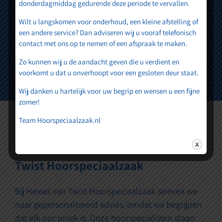
donderdagmiddag gedurende deze periode te vervallen.
Wilt u langskomen voor onderhoud, een kleine afstelling of
een andere service? Dan adviseren wij u vooraf telefonisch
contact met ons op te nemen of een afspraak te maken.
Zo kunnen wij u de aandacht geven die u verdient en
voorkomt u dat u onverhoopt voor een gesloten deur staat.
Wij danken u hartelijk voor uw begrip en wensen u een fijne
zomer!
Team Hoorspeciaalzaak.nl
Advies op Maat van Hessel van
Twist Hoorspeciaalzaak
Bij Hessel van Twist Hoorspeciaalzaak streven we
naar gepersonaliseerd advies, omdat we begrijpen
dat elk oor uniek is. Onze hoorspecialisten staan