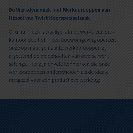
De Werkdynamiek met Werkoordoppen van
Hessel van Twist Hoorspeciaalzaak
Of u nu in een lawaaiige fabriek werkt, een druk
kantoor deelt of in een bouwomgeving opereert,
onze op maat gemaakte werkoordoppen zijn
afgestemd op de behoeften van diverse werk-
settings. Hier zijn enkele kenmerken die onze
werkoordoppen onderscheiden als de ideale
metgezel voor een productieve werkdag: