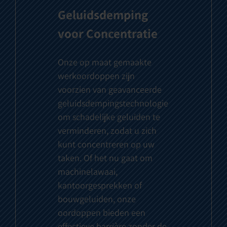
Geluidsdemping
voor Concentratie
Onze op maat gemaakte
werkoordoppen zijn
voorzien van geavanceerde
geluidsdempingstechnologie
om schadelijke geluiden te
verminderen, zodat u zich
kunt concentreren op uw
taken. Of het nu gaat om
machinelawaai,
kantoorgesprekken of
bouwgeluiden, onze
oordoppen bieden een
effectieve barrière zonder de