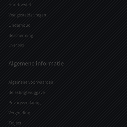
Huurtoestel
Veelgestelde vragen
Onderhoud
Bescherming
Over ons
Algemene informatie
Algemene voorwaarden
Belastingteruggave
Privacyverklaring
Vergoeding
Traject