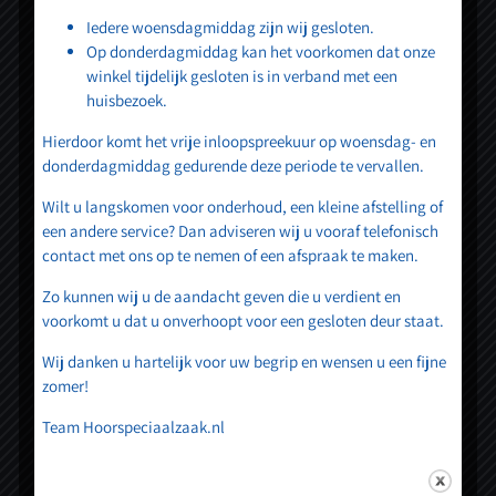
Iedere woensdagmiddag zijn wij gesloten.
Wij heten u van harte welkom bij Hessel van
Op donderdagmiddag kan het voorkomen dat onze
winkel tijdelijk gesloten is in verband met een
Twist Hoorspeciaalzaak.
huisbezoek.
Hierdoor komt het vrije inloopspreekuur op woensdag- en
donderdagmiddag gedurende deze periode te vervallen.
Wilt u langskomen voor onderhoud, een kleine afstelling of
een andere service? Dan adviseren wij u vooraf telefonisch
Contact
contact met ons op te nemen of een afspraak te maken.
Zo kunnen wij u de aandacht geven die u verdient en
015 – 369 06 32
voorkomt u dat u onverhoopt voor een gesloten deur staat.
Wij danken u hartelijk voor uw begrip en wensen u een fijne
afspraken@hoorspeciaalzaak.nl
zomer!
Ma t/m vrij: 9:30 – 17:30
Team Hoorspeciaalzaak.nl
Gesloten: 12:30 – 13:00
Gesloten: zaterdag