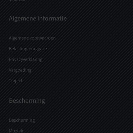
Algemene informatie
Algemene voorwaarden
Belastingteruggave
Privacyverklaring
Vergoeding
Traject
Bescherming
Bescherming
Muziek