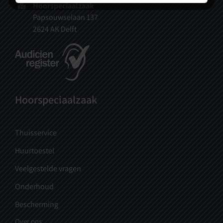
Hoorspeciaalzaak
Papsouwselaan 137
2624 AK Delft
Hoorspeciaalzaak
Thuisservice
Huurtoestel
Veelgestelde vragen
Onderhoud
Bescherming
Over ons