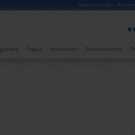
Veelgestelde vragen
Belasting
dspreker
rgoeding
Traject
Huurtoestel
Dienstverlening
Th
weldige di