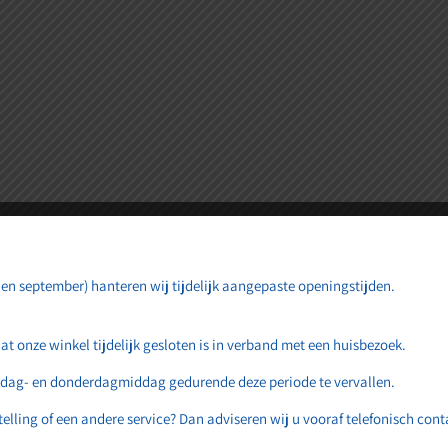
et vooruitzicht! Onze winkel wordt momenteel gebouwd en zal bi
 en september) hanteren wij tijdelijk aangepaste openingstijden.
onze winkel tijdelijk gesloten is in verband met een huisbezoek.
sdag- en donderdagmiddag gedurende deze periode te vervallen.
elling of een andere service? Dan adviseren wij u vooraf telefonisch con