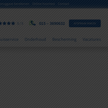
teruggave berekenen
Online hoortest
Contact
015 – 3690632
5
/
5
AFSPRAAK MAKEN
uisservice
Onderhoud
Bescherming
Vacatures
ngen in het