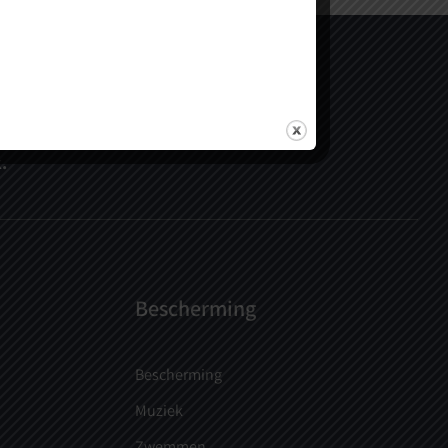
k of kom langs.
.
Bescherming
Bescherming
Muziek
Zwemmen