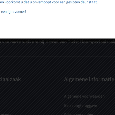
 en voorkomt u dat u onverhoopt voor een gesloten deur staat.
 een fijne zomer!
p staat bij ons op de eerste plaats! Maak nu een afspraa
u van harte welkom bij Hessel van Twist Hoorspeciaalzaak
iaalzaak
Algemene informatie
Algemene voorwaarden
Belastingteruggave
 vragen
Privacyverklaring