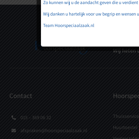
Zo kunnen wij u de aandacht geven die u verdient
Wij danken u hartelijk voor uw begrip en wensen u
Team Hoorspeciaalzaak.nl
Vakmanscha
Wij heten 
Contact
Hoorspec
Thuisservice
015 – 369 06 32
Huurtoestel
afspraken@hoorspeciaalzaak.nl
Veelgestelde