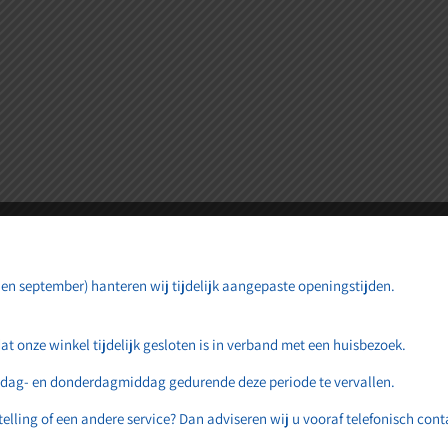
iet
et vooruitzicht! Onze winkel wordt momenteel gebouwd en zal bi
 en september) hanteren wij tijdelijk aangepaste openingstijden.
onze winkel tijdelijk gesloten is in verband met een huisbezoek.
sdag- en donderdagmiddag gedurende deze periode te vervallen.
elling of een andere service? Dan adviseren wij u vooraf telefonisch con