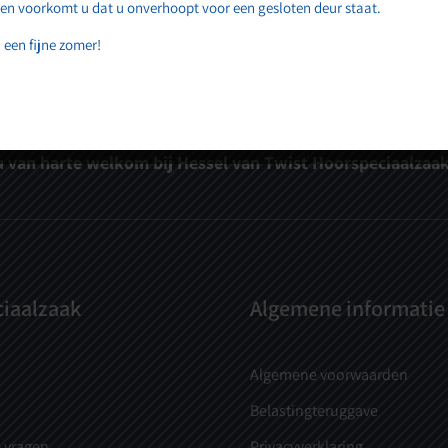
 en voorkomt u dat u onverhoopt voor een gesloten deur staat.
 een fijne zomer!
p staat bij ons op de eerste plaats! Maak nu een afspraa
u van harte welkom bij Hessel van Twist Hoorspeciaalzaak
iaalzaak
Algemene informatie
Algemene voorwaarden
Belastingteruggave
 vragen
Privacyverklaring