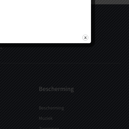
k of kom langs.
.
Bescherming
Bescherming
Muziek
Zwemmen