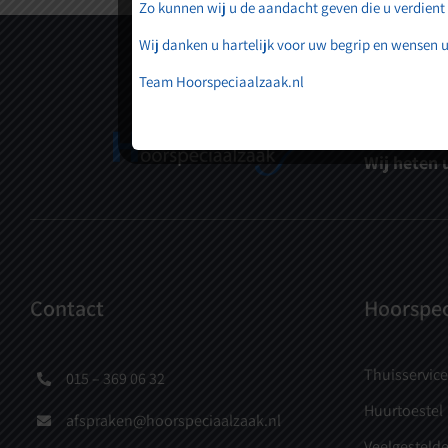
Zo kunnen wij u de aandacht geven die u verdient
Wij danken u hartelijk voor uw begrip en wensen u
Team Hoorspeciaalzaak.nl
Vakmanscha
Wij heten 
Contact
Hoorspec
Thuisservice
015 – 369 06 32
Huurtoestel
afspraken@hoorspeciaalzaak.nl
Veelgestelde