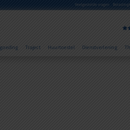
Veelgestelde vragen
Belasting
rgoeding
Traject
Huurtoestel
Dienstverlening
Th
eweldige di