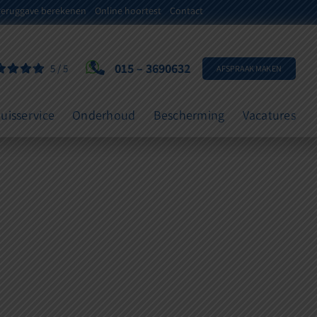
teruggave berekenen
Online hoortest
Contact
015 – 3690632
5
/
5
AFSPRAAK MAKEN
uisservice
Onderhoud
Bescherming
Vacatures
ngen in